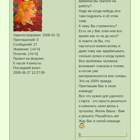
времени Вы тратите на
работу?
Надо же когда-нибудь все-
таки подумать и об этом
тоже.
К чему Вы стремитесь?
Есть ли у Вас план или все
Зарегистрирован
: 2008-01-31
время как-то не до него?
Приглашений:
0
А знаете ли Вы, что
Сообщений:
27
научиться можно всему и
Уважение:
[+0/-0]
даже тому как зарабатывать
Позитив:
[+0/-0]
сколько нужно и когда нужно.
Провел на форуме:
Все проблемы человека
6 часов 4 минуты
возникают сначала в голове,
Последний визит:
а потом уже
2008-06-27 12:27:09
материализуются вне головы.
Это на 100% правда.
Приглашаю Вас в свою
команду!
Все что нужно для удачного
старта - это просто решиться
и изменить свою жизнь к
лучшему. Жизнь Ваша - Вам
и решать! Решайтесь же!
Жду Вас в своей команде.
0