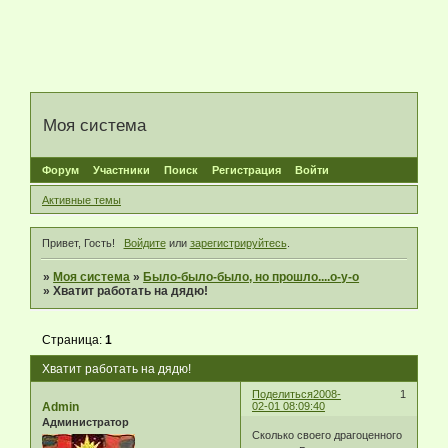
Моя система
Форум
Участники
Поиск
Регистрация
Войти
Активные темы
Привет, Гость!
Войдите
или
зарегистрируйтесь
.
»
Моя система
»
Было-было-было, но прошло....о-у-о
»
Хватит работать на дядю!
Страница:
1
Хватит работать на дядю!
Поделиться
2008-
1
Admin
02-01 08:09:40
Администратор
Сколько своего драгоценного