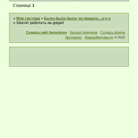
Страница:
1
»
Моя система
»
Было-было-было, но прошло....о-у-о
»
Хватит работать на дядю!
Создать сайт бесплатно
·
Каталог форумов
·
Создать форум
бесплатно
·
ЖивыеФорумы.ру
© 2015