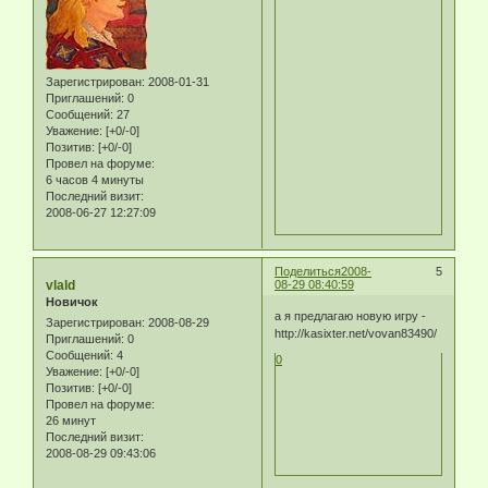
Зарегистрирован
: 2008-01-31
Приглашений:
0
Сообщений:
27
Уважение:
[+0/-0]
Позитив:
[+0/-0]
Провел на форуме:
6 часов 4 минуты
Последний визит:
2008-06-27 12:27:09
Поделиться
2008-
5
vlald
08-29 08:40:59
Новичок
а я предлагаю новую игру -
Зарегистрирован
: 2008-08-29
http://kasixter.net/vovan83490/
Приглашений:
0
Сообщений:
4
0
Уважение:
[+0/-0]
Позитив:
[+0/-0]
Провел на форуме:
26 минут
Последний визит:
2008-08-29 09:43:06