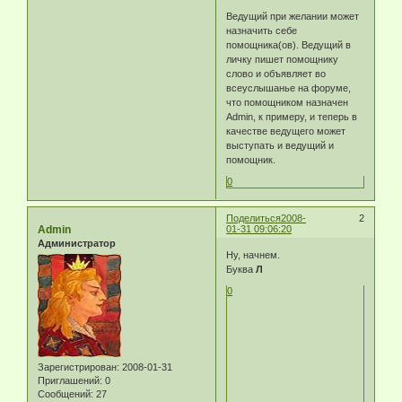
Ведущий при желании может
назначить себе
помощника(ов). Ведущий в
личку пишет помощнику
слово и объявляет во
всеуслышанье на форуме,
что помощником назначен
Admin, к примеру, и теперь в
качестве ведущего может
выступать и ведущий и
помощник.
0
Поделиться
2008-
2
Admin
01-31 09:06:20
Администратор
Ну, начнем.
Буква
Л
0
Зарегистрирован
: 2008-01-31
Приглашений:
0
Сообщений:
27