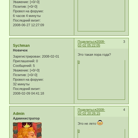
Уважение:
[+0/-0]
Позитив:
[+0/-0]
Провел на форуме:
6 часов 4 минуты
Последний визит:
2008-06-27 12:27:09
Поделиться
2008-
3
Sychman
02-02 05:22:05
Новичок
Это такая пора года?
Зарегистрирован
: 2008-02-01
Приглашений:
0
0
Сообщений:
5
Уважение:
[+0/-0]
Позитив:
[+0/-0]
Провел на форуме:
32 минуты
Последний визит:
2008-02-09 04:41:18
Поделиться
2008-
4
Admin
02-02 20:26:15
Администратор
Это не лето
0