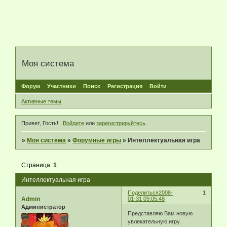
Моя система
Форум
Участники
Поиск
Регистрация
Войти
Активные темы
Привет, Гость!
Войдите
или
зарегистрируйтесь
.
»
Моя система
»
Форумные игры
»
Интеллектуальная игра
Страница:
1
Интеллектуальная игра
Поделиться
2008-
1
Admin
01-31 09:05:48
Администратор
Представляю Вам новую
увлекательную игру.