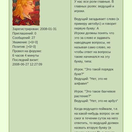
У нас все роли главные. В
главных ролях: ведущий и
игроки.
Ведущий загадывает слово (к
примеру автобус) и говорит
первую букву: А
Зарегистрирован
: 2008-01-31
Игроки должны понять что
Приглашений:
0
Сообщений:
27
это за слово и задавать
Уважение:
[+0/-0]
наводящие вопросы, не
Позитив:
[+0/-0]
называя само слово, но
Провел на форуме:
чтобы ответ на вопросы
6 часов 4 минуты
также начинался на эту
Последний визит:
букву, типа:
2008-06-27 12:27:09
Игрок: "Это такой порядок
букв?"
Ведущий: "Нет, это не
алфавит"
Игрок: "Это такое бахчевое
растение?"
Ведущий: "Нет, это не арбуз"
Когда ведущего поймали, т.е.
на какой-нибудь вопрос он не
смог в течении суток на него
ответить, то ведущий должен
назвать вторую букву (в