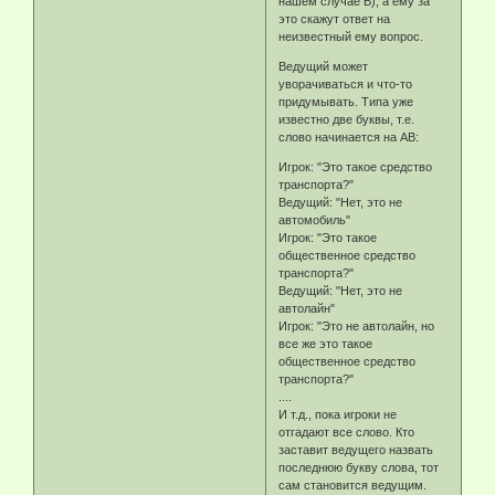
нашем случае В), а ему за
это скажут ответ на
неизвестный ему вопрос.
Ведущий может
уворачиваться и что-то
придумывать. Типа уже
известно две буквы, т.е.
слово начинается на АВ:
Игрок: "Это такое средство
транспорта?"
Ведущий: "Нет, это не
автомобиль"
Игрок: "Это такое
общественное средство
транспорта?"
Ведущий: "Нет, это не
автолайн"
Игрок: "Это не автолайн, но
все же это такое
общественное средство
транспорта?"
....
И т.д., пока игроки не
отгадают все слово. Кто
заставит ведущего назвать
последнюю букву слова, тот
сам становится ведущим.