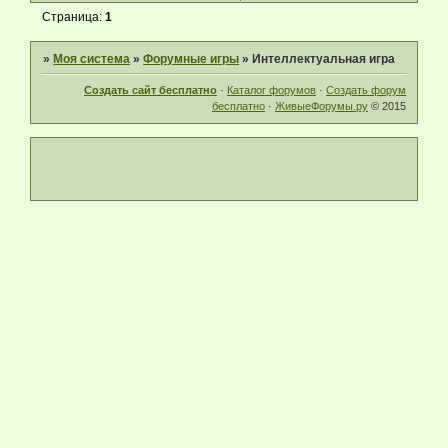
Страница:
1
»
Моя система
»
Форумные игры
»
Интеллектуальная игра
Создать сайт бесплатно
·
Каталог форумов
·
Создать форум
бесплатно
·
ЖивыеФорумы.ру
© 2015