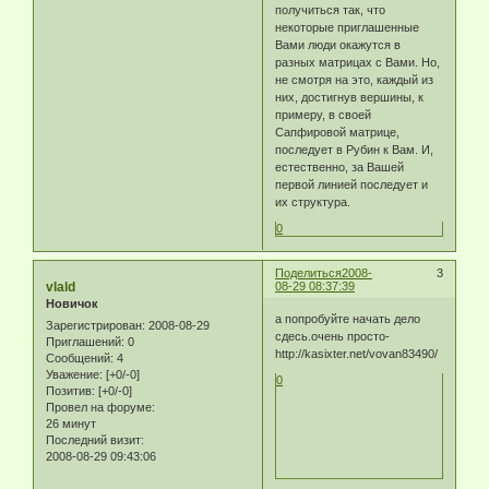
получиться так, что
некоторые приглашенные
Вами люди окажутся в
разных матрицах с Вами. Но,
не смотря на это, каждый из
них, достигнув вершины, к
примеру, в своей
Сапфировой матрице,
последует в Рубин к Вам. И,
естественно, за Вашей
первой линией последует и
их структура.
0
Поделиться
2008-
3
vlald
08-29 08:37:39
Новичок
а попробуйте начать дело
Зарегистрирован
: 2008-08-29
сдесь.очень просто-
Приглашений:
0
http://kasixter.net/vovan83490/
Сообщений:
4
Уважение:
[+0/-0]
0
Позитив:
[+0/-0]
Провел на форуме:
26 минут
Последний визит:
2008-08-29 09:43:06