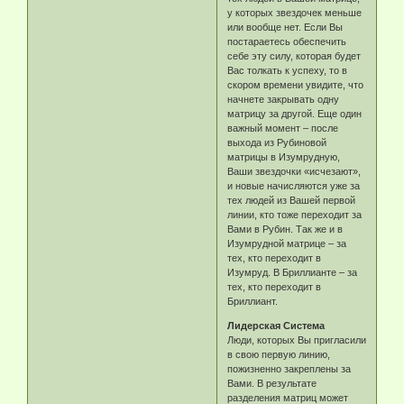
у которых звездочек меньше
или вообще нет. Если Вы
постараетесь обеспечить
себе эту силу, которая будет
Вас толкать к успеху, то в
скором времени увидите, что
начнете закрывать одну
матрицу за другой. Еще один
важный момент – после
выхода из Рубиновой
матрицы в Изумрудную,
Ваши звездочки «исчезают»,
и новые начисляются уже за
тех людей из Вашей первой
линии, кто тоже переходит за
Вами в Рубин. Так же и в
Изумрудной матрице – за
тех, кто переходит в
Изумруд. В Бриллианте – за
тех, кто переходит в
Бриллиант.
Лидерская Система
Люди, которых Вы пригласили
в свою первую линию,
пожизненно закреплены за
Вами. В результате
разделения матриц может