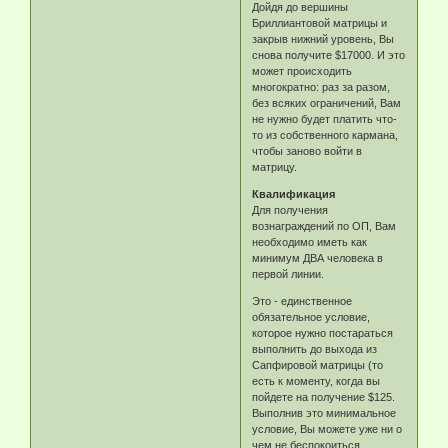
Дойдя до вершины
Бриллиантовой матрицы и
закрыв нижний уровень, Вы
снова получите $17000. И это
может происходить
многократно: раз за разом,
без всяких ограничений, Вам
не нужно будет платить что-
то из собственного кармана,
чтобы заново войти в
матрицу.
Квалификация
Для получения
вознаграждений по ОП, Вам
необходимо иметь как
минимум ДВА человека в
первой линии.
Это - единственное
обязательное условие,
которое нужно постараться
выполнить до выхода из
Сапфировой матрицы (то
есть к моменту, когда вы
пойдете на получение $125.
Выполнив это минимальное
условие, Вы можете уже ни о
чем не беспокоиться.