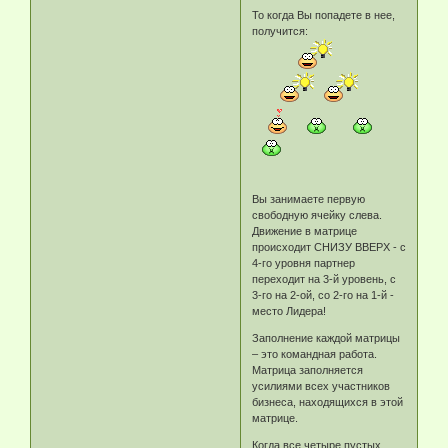
То когда Вы попадете в нее,
получится:
Вы занимаете первую
свободную ячейку слева.
Движение в матрице
происходит СНИЗУ ВВЕРХ - с
4-го уровня партнер
переходит на 3-й уровень, с
3-го на 2-ой, со 2-го на 1-й -
место Лидера!
Заполнение каждой матрицы
– это командная работа.
Матрица заполняется
усилиями всех участников
бизнеса, находящихся в этой
матрице.
Когда все четыре пустых