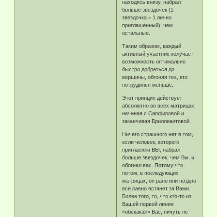
находясь внизу, набрал
больше звездочек (1
звездочка = 1 лично
приглашенный), чем
остальные.
Таким образом, каждый
активный участник получает
возможность оптимально
быстро добраться до
вершины, обгоняя тех, кто
потрудился меньше.
Этот принцип действует
абсолютно во всех матрицах,
начиная с Сапфировой и
заканчивая Бриллиантовой.
Ничего страшного нет в том,
если человек, которого
пригласили ВЫ, набрал
больше звездочек, чем Вы, и
обогнал вас. Потому что
потом, в последующих
матрицах, он рано или поздно
все равно встанет за Вами.
Более того, то, что кто-то из
Вашей первой линии
«обскакал» Вас, ничуть не