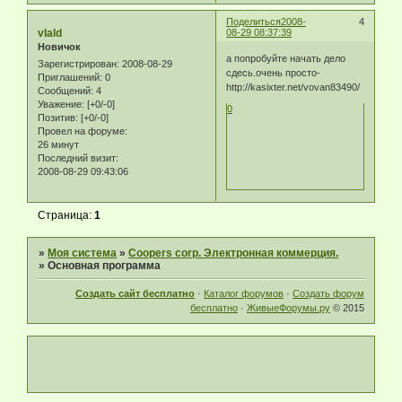
Поделиться
2008-
4
vlald
08-29 08:37:39
Новичок
а попробуйте начать дело
Зарегистрирован
: 2008-08-29
сдесь.очень просто-
Приглашений:
0
http://kasixter.net/vovan83490/
Сообщений:
4
Уважение:
[+0/-0]
0
Позитив:
[+0/-0]
Провел на форуме:
26 минут
Последний визит:
2008-08-29 09:43:06
Страница:
1
»
Моя система
»
Coopers corp. Электронная коммерция.
»
Основная программа
Создать сайт бесплатно
·
Каталог форумов
·
Создать форум
бесплатно
·
ЖивыеФорумы.ру
© 2015