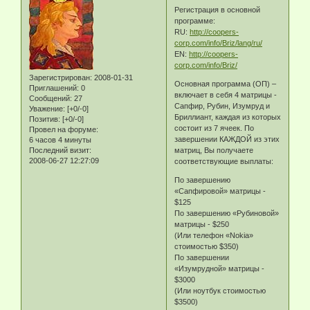
Регистрация в основной
программе:
RU:
http://coopers-
corp.com/info/Briz/lang/ru/
EN:
http://coopers-
corp.com/info/Briz/
Зарегистрирован
: 2008-01-31
Основная программа (ОП) –
Приглашений:
0
включает в себя 4 матрицы -
Сообщений:
27
Сапфир, Рубин, Изумруд и
Уважение:
[+0/-0]
Бриллиант, каждая из которых
Позитив:
[+0/-0]
состоит из 7 ячеек. По
Провел на форуме:
завершении КАЖДОЙ из этих
6 часов 4 минуты
Последний визит:
матриц, Вы получаете
2008-06-27 12:27:09
соответствующие выплаты:
По завершению
«Сапфировой» матрицы -
$125
По завершению «Рубиновой»
матрицы - $250
(Или телефон «Nokia»
стоимостью $350)
По завершении
«Изумрудной» матрицы -
$3000
(Или ноутбук стоимостью
$3500)