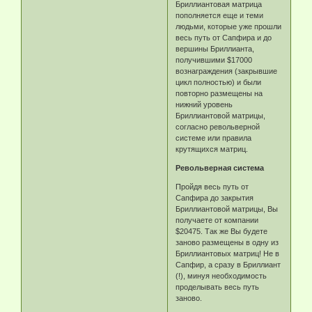
Бриллиантовая матрица
пополняется еще и теми
людьми, которые уже прошли
весь путь от Сапфира и до
вершины Бриллианта,
получившими $17000
вознаграждения (закрывшие
цикл полностью) и были
повторно размещены на
нижний уровень
Бриллиантовой матрицы,
согласно револьверной
системе или правила
крутящихся матриц.
Револьверная система
Пройдя весь путь от
Сапфира до закрытия
Бриллиантовой матрицы, Вы
получаете от компании
$20475. Так же Вы будете
заново размещены в одну из
Бриллиантовых матриц! Не в
Сапфир, а сразу в Бриллиант
(!), минуя необходимость
проделывать весь путь
заново.