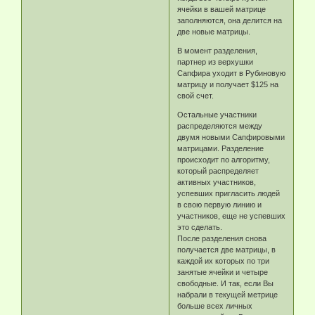
ячейки в вашей матрице
заполняются, она делится на
две новые матрицы.
В момент разделения,
партнер из верхушки
Сапфира уходит в Рубиновую
матрицу и получает $125 на
свой счет.
Остальные участники
распределяются между
двумя новыми Сапфировыми
матрицами. Разделение
происходит по алгоритму,
который распределяет
активных участников,
успевших пригласить людей
в свою первую линию и
участников, еще не успевших
это сделать.
После разделения снова
получается две матрицы, в
каждой их которых по три
занятые ячейки и четыре
свободные. И так, если Вы
набрали в текущей метрице
больше всех личных