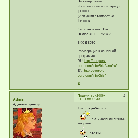
По завершении
«Бриллиантовой» матрицы -
$17000
(Или Джип стоимостью
$19000)
За полный цикл Вы
ПОЛУЧАЕТЕ - $20475
ВХОД $250
Регистрация в основной
программе:
RU:
http://coopers-
corp.com/info/Briz/lang/ru/
EN:
http://coopers-
corp.com/info/Briz/
0
Поделиться
2008-
2
Admin
01-31 08:16:40
Администратор
Как это работает
- это занятая ячейка
матрицы
- это Вы