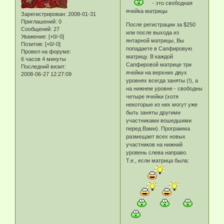
- это свободная
ячейка матрицы
Зарегистрирован
: 2008-01-31
Приглашений:
0
После регистрации за $250
Сообщений:
27
или после выхода из
Уважение:
[+0/-0]
янтарной матрицы, Вы
Позитив:
[+0/-0]
попадаете в Сапфировую
Провел на форуме:
матрицу. В каждой
6 часов 4 минуты
Сапфировой матрице три
Последний визит:
ячейки на верхних двух
2008-06-27 12:27:09
уровнях всегда заняты (!), а
на нижнем уровне - свободны
четыре ячейки (хотя
некоторые из них могут уже
быть заняты другими
участниками вошедшими
перед Вами). Программа
размещает всех новых
участников на нижний
уровень слева направо.
Т.е., если матрица была: