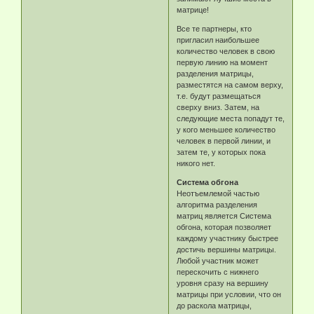
матрице!
Все те партнеры, кто
пригласил наибольшее
количество человек в свою
первую линию на момент
разделения матрицы,
разместятся на самом верху,
т.е. будут размещаться
сверху вниз. Затем, на
следующие места попадут те,
у кого меньшее количество
человек в первой линии, и
затем те, у которых пока
никого нет.
Система обгона
Неотъемлемой частью
алгоритма разделения
матриц является Система
обгона, которая позволяет
каждому участнику быстрее
достичь вершины матрицы.
Любой участник может
перескочить с нижнего
уровня сразу на вершину
матрицы при условии, что он
до раскола матрицы,