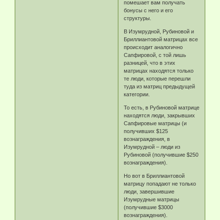
помешает вам получать
бонусы с него и его
структуры.
В Изумрудной, Рубиновой и
Бриллиантовой матрицах все
происходит аналогично
Сапфировой, с той лишь
разницей, что в этих
матрицах находятся только
те люди, которые перешли
туда из матриц предыдущей
категории.
То есть, в Рубиновой матрице
находятся люди, закрывших
Сапфировые матрицы (и
получивших $125
вознаграждения, в
Изумрудной – люди из
Рубиновой (получившие $250
вознаграждения).
Но вот в Бриллиантовой
матрицу попадают не только
люди, завершившие
Изумрудные матрицы
(получившие $3000
вознаграждения).