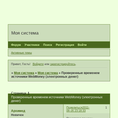
Моя система
Форум
Участники
Поиск
Регистрация
Войти
Активные темы
Привет, Гость!
Войдите
или
зарегистрируйтесь
.
»
Моя система
»
Моя система
»
Проверенные временем
источники WebMoney (электронных денег)
Страница:
1
Проверенные временем источники WebMoney (электронных
денег)
Поделиться
2011-
1
Архимед
06-26 23:18:33
Новичок