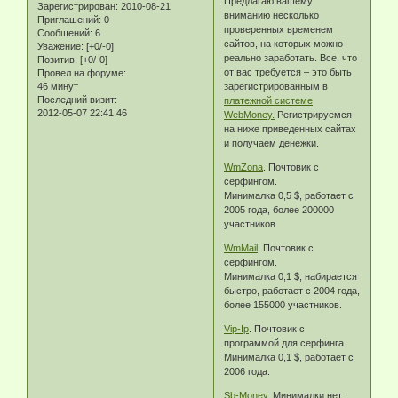
Предлагаю вашему
Зарегистрирован
: 2010-08-21
вниманию несколько
Приглашений:
0
проверенных временем
Сообщений:
6
сайтов, на которых можно
Уважение:
[+0/-0]
реально заработать. Все, что
Позитив:
[+0/-0]
от вас требуется – это быть
Провел на форуме:
46 минут
зарегистрированным в
Последний визит:
платежной системе
2012-05-07 22:41:46
WebMoney.
Регистрируемся
на ниже приведенных сайтах
и получаем денежки.
WmZona
. Почтовик с
серфингом.
Минималка 0,5 $, работает с
2005 года, более 200000
участников.
WmMail
. Почтовик с
серфингом.
Минималка 0,1 $, набирается
быстро, работает с 2004 года,
более 155000 участников.
Vip-Ip
. Почтовик с
программой для серфинга.
Минималка 0,1 $, работает с
2006 года.
Sb-Money
. Минималки нет,