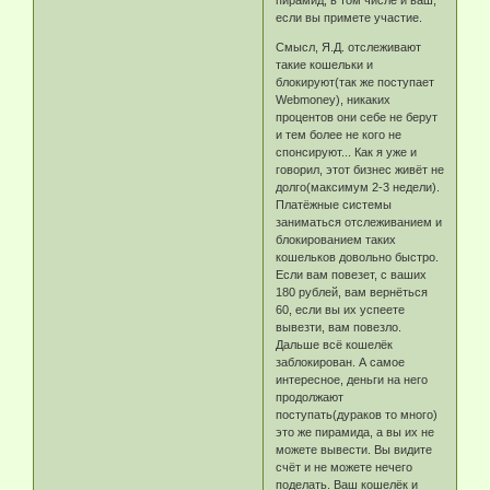
пирамид, в том числе и ваш,
если вы примете участие.
Смысл, Я.Д. отслеживают
такие кошельки и
блокируют(так же поступает
Webmoney), никаких
процентов они себе не берут
и тем более не кого не
спонсируют... Как я уже и
говорил, этот бизнес живёт не
долго(максимум 2-3 недели).
Платёжные системы
заниматься отслеживанием и
блокированием таких
кошельков довольно быстро.
Если вам повезет, с ваших
180 рублей, вам вернёться
60, если вы их успеете
вывезти, вам повезло.
Дальше всё кошелёк
заблокирован. А самое
интересное, деньги на него
продолжают
поступать(дураков то много)
это же пирамида, а вы их не
можете вывести. Вы видите
счёт и не можете нечего
поделать. Ваш кошелёк и