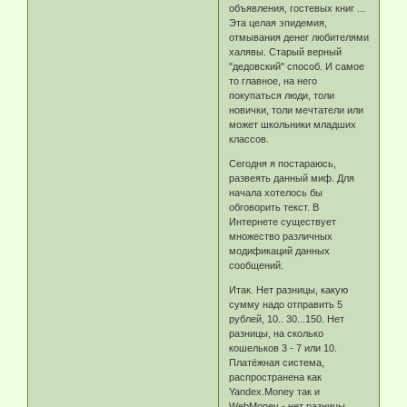
объявления, гостевых книг ...
Эта целая эпидемия,
отмывания денег любителями
халявы. Старый верный
"дедовский" способ. И самое
то главное, на него
покупаться люди, толи
новички, толи мечтатели или
может школьники младших
классов.
Сегодня я постараюсь,
развеять данный миф. Для
начала хотелось бы
обговорить текст. В
Интернете существует
множество различных
модификаций данных
сообщений.
Итак. Нет разницы, какую
сумму надо отправить 5
рублей, 10.. 30...150. Нет
разницы, на сколько
кошельков 3 - 7 или 10.
Платёжная система,
распространена как
Yandex.Money так и
WebMoney - нет разницы