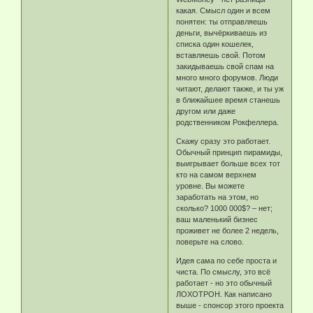
какая. Смысл один и всем
понятен: ты отправляешь
деньги, вычёркиваешь из
списка один кошелек,
вставляешь свой. Потом
закидываешь свой спам на
много много форумов. Люди
читают, делают также, и ты уж
в ближайшее время станешь
другом или даже
родственником Рокфеллера.
Скажу сразу это работает.
Обычный принцип пирамиды,
выигрывает больше всех тот
кто на самом верхнем
уровне. Вы можете
заработать на этом, но
сколько? 1000 000$? – нет;
ваш маленький бизнес
проживет не более 2 недель,
поверьте на слово.
Идея сама по себе проста и
чиста. По смыслу, это всё
работает - но это обычный
ЛОХОТРОН. Как написано
выше - спонсор этого проекта