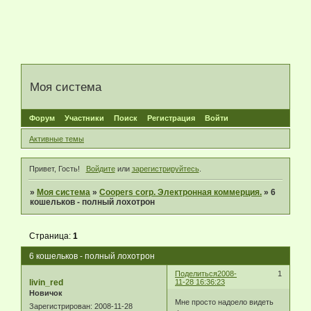
Моя система
Форум
Участники
Поиск
Регистрация
Войти
Активные темы
Привет, Гость!
Войдите
или
зарегистрируйтесь
.
»
Моя система
»
Coopers corp. Электронная коммерция.
»
6
кошельков - полный лохотрон
Страница:
1
6 кошельков - полный лохотрон
Поделиться
2008-
1
livin_red
11-28 16:36:23
Новичок
Мне просто надоело видеть
Зарегистрирован
: 2008-11-28