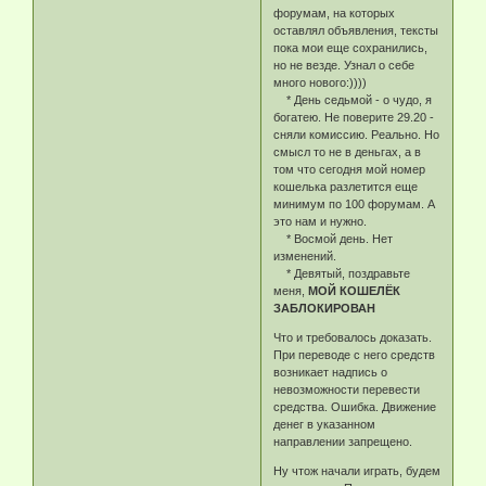
форумам, на которых
оставлял объявления, тексты
пока мои еще сохранились,
но не везде. Узнал о себе
много нового:))))
* День седьмой - о чудо, я
богатею. Не поверите 29.20 -
сняли комиссию. Реально. Но
смысл то не в деньгах, а в
том что сегодня мой номер
кошелька разлетится еще
минимум по 100 форумам. А
это нам и нужно.
* Восмой день. Нет
изменений.
* Девятый, поздравьте
меня,
МОЙ КОШЕЛЁК
ЗАБЛОКИРОВАН
Что и требовалось доказать.
При переводе с него средств
возникает надпись о
невозможности перевести
средства. Ошибка. Движение
денег в указанном
направлении запрещено.
Ну чтож начали играть, будем