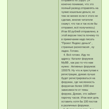
отправить по 10руб. (Я
конечно понимаю, что это
полный развод отправлять на
чужие кошельки деньги, но
тем не менее если я этого не
сделаю, многие читатели
скажут, что так и так если бы
отправил, всё получилось)
Итак 60 рублей отправлено, в
этой версии текста почему-то
в примечании надо писать
"Проект Яндекс-деньги" ,
странные разногласия , ну
ладно. Готово.
4. Всё готово. Иду по
адресу: Каталог форумов
MyBB , как раз то что нам
нужно : Активных форумов:
155579. Ну что ж преступаю к
регистрации, думаю лучше
будет регистрироваться на
форумах, где численность
форумчан более 1000 вне
зависимости от темы
форума. Думаю, это займет
парочку часов. Итак моя цель
оставить хотя бы 100 постов
в различных форумах.