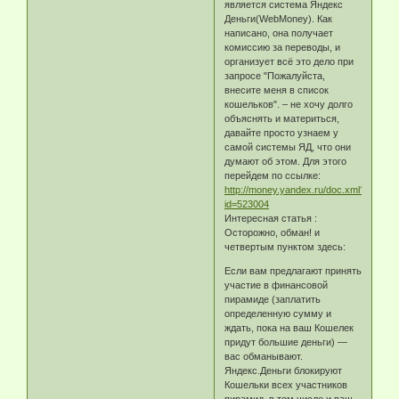
является система Яндекс
Деньги(WebMoney). Как
написано, она получает
комиссию за переводы, и
организует всё это дело при
запросе "Пожалуйста,
внесите меня в список
кошельков". – не хочу долго
объяснять и материться,
давайте просто узнаем у
самой системы ЯД, что они
думают об этом. Для этого
перейдем по ссылке:
http://money.yandex.ru/doc.xml?
id=523004
Интересная статья :
Осторожно, обман! и
четвертым пунктом здесь:
Если вам предлагают принять
участие в финансовой
пирамиде (заплатить
определенную сумму и
ждать, пока на ваш Кошелек
придут большие деньги) —
вас обманывают.
Яндекс.Деньги блокируют
Кошельки всех участников