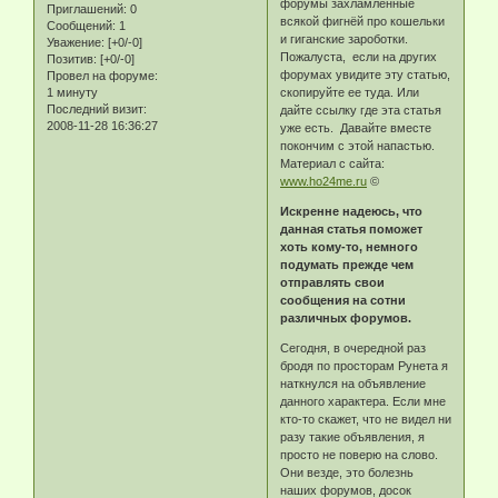
форумы захламленные
Приглашений:
0
всякой фигнёй про кошельки
Сообщений:
1
и гиганские зароботки.
Уважение:
[+0/-0]
Пожалуста, если на других
Позитив:
[+0/-0]
форумах увидите эту статью,
Провел на форуме:
1 минуту
скопируйте ее туда. Или
Последний визит:
дайте ссылку где эта статья
2008-11-28 16:36:27
уже есть. Давайте вместе
покончим с этой напастью.
Материал с сайта:
www.ho24me.ru
©
Искренне надеюсь, что
данная статья поможет
хоть кому-то, немного
подумать прежде чем
отправлять свои
сообщения на сотни
различных форумов.
Сегодня, в очередной раз
бродя по просторам Рунета я
наткнулся на объявление
данного характера. Если мне
кто-то скажет, что не видел ни
разу такие объявления, я
просто не поверю на слово.
Они везде, это болезнь
наших форумов, досок