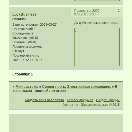
Поделиться
2009-
2
LuckBusiness
07-12 11:05:33
Новичок
Да действительно лохотрон...
Зарегистрирован
: 2009-03-27
Приглашений:
0
0
Сообщений:
2
Уважение:
[+0/-0]
Позитив:
[+0/-0]
Провел на форуме:
5 минут
Последний визит:
2009-07-12 14:15:27
Страница:
1
»
Моя система
»
Coopers corp. Электронная коммерция.
»
6
кошельков - полный лохотрон
Создать сайт бесплатно
·
Каталог форумов
·
Создать форум
бесплатно
·
ЖивыеФорумы.ру
© 2015