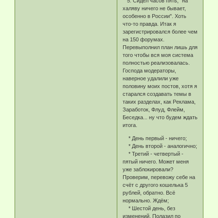
5. Сидел часов пять, "на
халяву ничего не бывает,
особенно в России". Хоть
что-то правда. Итак я
зарегистрировался более чем
на 150 форумах.
Перевыполнил план лишь для
того чтобы вся моя система
полностью реализовалась.
Господа модераторы,
наверное удалили уже
половину моих постов, хотя я
старался создавать темы в
таких разделах, как Реклама,
Заработок, Флуд, Флейм,
Беседка... ну что будем ждать
итога.
* День первый - ничего;
* День второй - аналогично;
* Третий - четвертый -
пятый ничего. Может меня
уже заблокировали?
Проверим, перевожу себе на
счёт с другого кошелька 5
рублей, обратно. Всё
нормально. Ждём;
* Шестой день, без
изменений. Полазил по