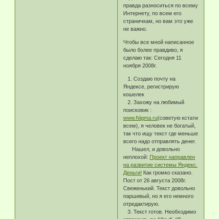
правда разноситься по всему
Интернету, по всем его
страничкам, но вам это уже
не важно.
Чтобы все мной написанное
было более правдиво, я
сделаю так: Сегодня 11
ноября 2008г.
1. Создаю почту на
Яндексе, регистрирую
кошелек
2. Захожу на любимый
поисковик :
www.Nigma.ru
(советую кстати
всем), я человек не богатый,
так что ищу текст где меньше
всего надо отправлять денег.
Нашел, и довольно
неплохой:
Проект направлен
на развитие системы Яндекс.
Деньги!
Как громко сказано.
Пост от 26 августа 2008г.
Свеженький. Текст довольно
паршивый, но я его немного
отредактирую.
3. Текст готов. Необходимо