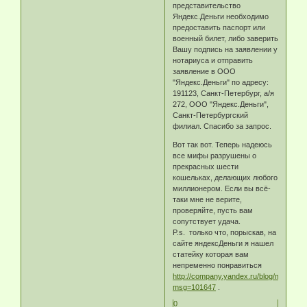
представительство
Яндекс.Деньги необходимо
предоставить паспорт или
военный билет, либо заверить
Вашу подпись на заявлении у
нотариуса и отправить
заявление в ООО
"Яндекс.Деньги" по адресу:
191123, Санкт-Петербург, а/я
272, ООО "Яндекс.Деньги",
Санкт-Петербургский
филиал. Спасибо за запрос.
Вот так вот. Теперь надеюсь
все мифы разрушены о
прекрасных шести
кошельках, делающих любого
миллионером. Если вы всё-
таки мне не верите,
проверяйте, пусть вам
сопутствует удача.
P.s. только что, порыскав, на
сайте яндексДеньги я нашел
статейку которая вам
непременно понравиться
http://company.yandex.ru/blog/message
msg=101647
.
0