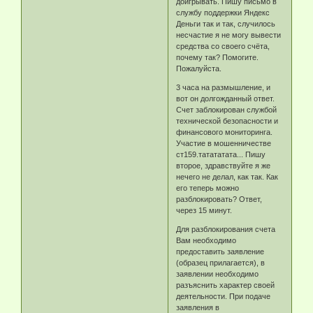
доигрывать. Пишу письмо в
службу поддержки Яндекс
Деньги так и так, случилось
несчастие я не могу вывести
средства со своего счёта,
почему так? Помогите.
Пожалуйста.
3 часа на размышление, и
вот он долгожданный ответ.
Счет заблокирован службой
технической безопасности и
финансового мониторинга.
Участие в мошенничестве
ст159.татататата... Пишу
второе, здравствуйте я же
нечего не делал, как так. Как
его теперь можно
разблокировать? Ответ,
через 15 минут.
Для разблокирования счета
Вам необходимо
предоставить заявление
(образец прилагается), в
заявлении необходимо
разъяснить характер своей
деятельности. При подаче
заявления в