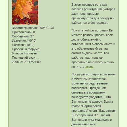
В этом сервисе есть как
платная регистрация (которая
дает неоспоримые
преимущества для раскрутки
сайта), так и бесплатная.
Зарегистрирован
: 2008-01-31
При платной регистрации Вы
Приглашений:
0
можете рекламировать свою
Сообщений:
27
доску объявлений, с
Уважение:
[+0/-0]
объявлением о своем сайте и
Позитив:
[+0/-0]
это объявление будет на
Провел на форуме:
самом видном месте. Как
6 часов 4 минуты
Последний визит:
работает партнерская
2008-06-27 12:27:09
программа на e-vizitor можно
почитать
здесь
После регистрации в системе
e-vizitor Вы становитесь
моим непосредственным
партнером. Прежде чем
оплачивать программу,
пожалуйста убедитесь, что
Вы попали по адресу. Если в
графе "Партнерская
программа" стоит "Ваш лидер
- Посторонним В." - значит
Вы попали туда куда надо и
дальнейшее мое