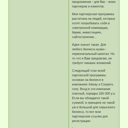
предложение - для Вас - моих
партнеров и клиентов.
Моя партнерская программа
расчитана на людей, которые
хотят попробовать себя в
электронной коммерции,
бирже, инвестициях,
сайтостроении...
Идея значит такая. Для
любого бизнеса нужен -
первоначальный капитал. Но
то что я Вам предлагаю, не
требует никаких вложений.
Следующий этап моей
партнеской программы
основан на бизнесе в
компаниях Intway и Coopers.
corp. Вход в эти компании
платный, порядка 100-300 у.е.
Если вы обладаете такой
суммой, в принципе не такой
уж и большой для серьезного
бизнеса, то вот мои
партнерские ссылки для
регистрации: