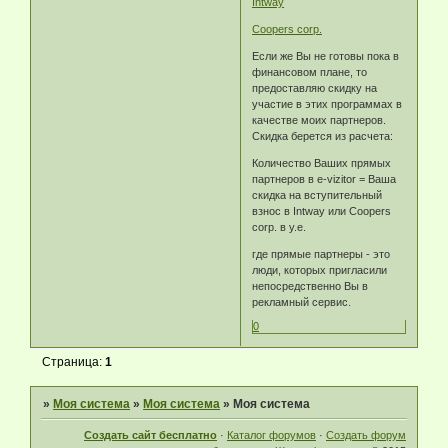
Intway
Coopers corp.
Если же Вы не готовы пока в
финансовом плане, то
предоставляю скидку на
участие в этих программах в
качестве моих партнеров.
Скидка берется из расчета:
Количество Ваших прямых
партнеров в e-vizitor = Ваша
скидка на вступительный
взнос в Intway или Coopers
corp. в у.е.
где прямые партнеры - это
люди, которых пригласили
непосредственно Вы в
рекламный сервис.
0
Страница:
1
»
Моя система
»
Моя система
»
Моя система
Создать сайт бесплатно
·
Каталог форумов
·
Создать форум